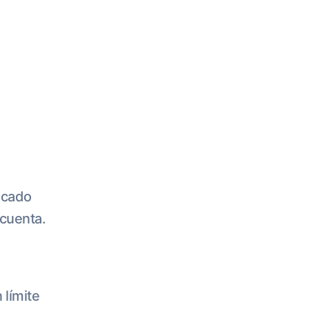
ficado
cuenta.
 límite