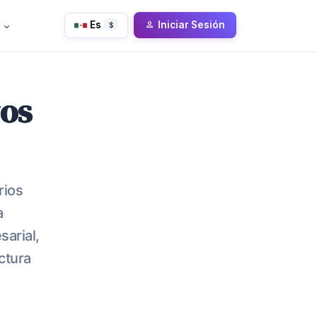
Es
Iniciar Sesión
$
vos
rios
a
sarial,
ctura