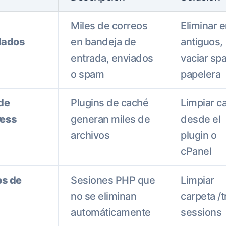
Miles de correos
Eliminar 
lados
en bandeja de
antiguos,
entrada, enviados
vaciar sp
o spam
papelera
de
Plugins de caché
Limpiar c
ess
generan miles de
desde el
archivos
plugin o
cPanel
os de
Sesiones PHP que
Limpiar
no se eliminan
carpeta /
automáticamente
sessions