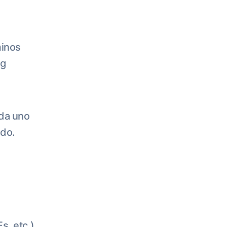
minos
ng
ada uno
odo.
s, etc.)