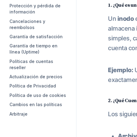
1. ¿Qué es u
Protección y pérdida de
información
Un
inodo
e
Cancelaciones y
reembolsos
almacena i
Garantía de satisfacción
simples, c
Garantía de tiempo en
cuenta co
línea (Uptime)
Políticas de cuentas
reseller
Ejemplo:
U
Actualización de precios
exactament
Política de Privacidad
Política de uso de cookies
2. ¿Qué Cue
Cambios en las políticas
Los sigui
Arbitraje
Archiv