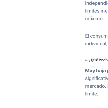
independi
límites me
máximo.
El consum
individual,
5. ¿Qué Prob
Muy baja 
significat
mercado. L
límite.