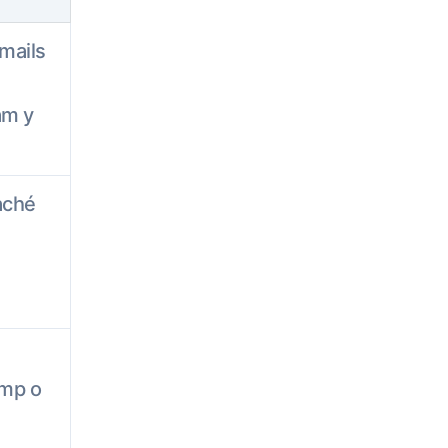
emails
am y
aché
tmp o