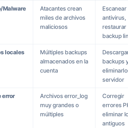
/Malware
Atacantes crean
Escanear
miles de archivos
antivirus,
maliciosos
restaurar
backup li
s locales
Múltiples backups
Descarga
almacenados en la
backups 
cuenta
eliminarlo
servidor
 error
Archivos error_log
Corregir
muy grandes o
errores P
múltiples
eliminar l
antiguos