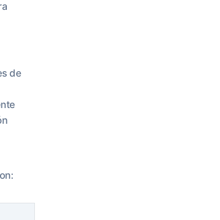
ra
es de
ente
ón
son: