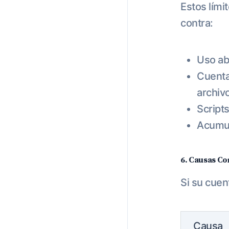
Estos lími
contra:
Uso ab
Cuenta
archiv
Script
Acumul
6. Causas Co
Si su cuen
Causa