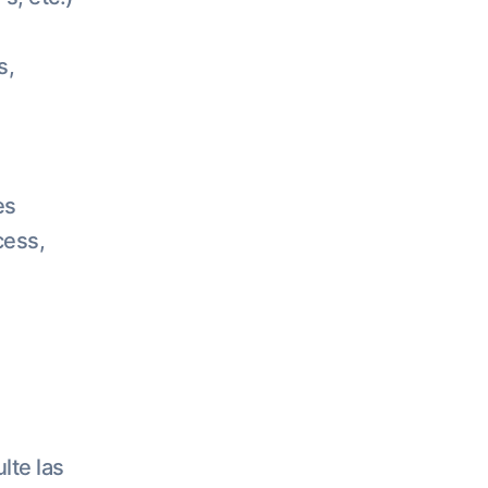
s,
es
cess,
lte las