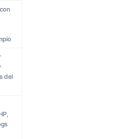
 con
mpio
r
y
s del
HP,
ogs