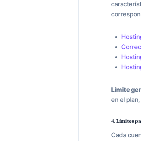
caracterís
correspon
Hostin
Correo
Hostin
Hostin
Límite gen
en el plan,
4. Límites p
Cada cuent