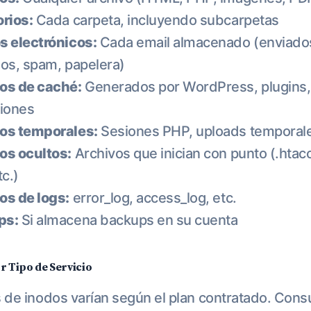
orios:
Cada carpeta, incluyendo subcarpetas
s electrónicos:
Cada email almacenado (enviado
dos, spam, papelera)
os de caché:
Generados por WordPress, plugins,
ciones
os temporales:
Sesiones PHP, uploads temporal
os ocultos:
Archivos que inician con punto (.htac
tc.)
os de logs:
error_log, access_log, etc.
ps:
Si almacena backups en su cuenta
or Tipo de Servicio
s de inodos varían según el plan contratado. Consu