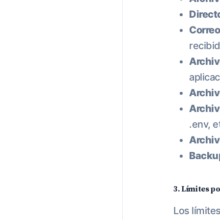
Direct
Correo
recibi
Archiv
aplica
Archiv
Archiv
.env, e
Archiv
Backu
3. Límites p
Los límite