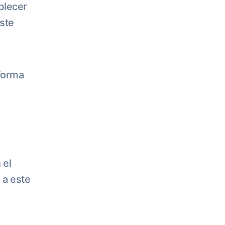
ablecer
ste
forma
 el
 a este