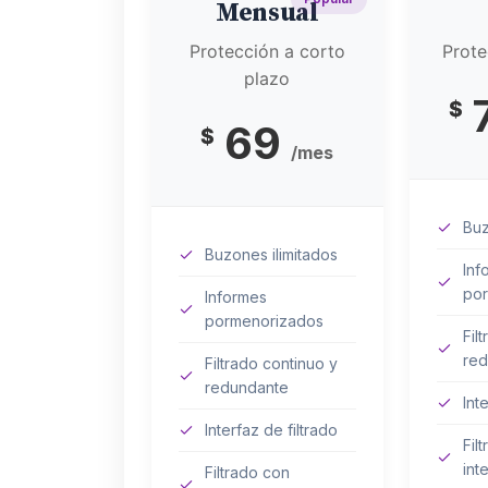
Mensual
Protección a corto
Prote
plazo
$
69
$
/mes
Buz
Buzones ilimitados
Inf
po
Informes
pormenorizados
Fil
red
Filtrado continuo y
redundante
Int
Interfaz de filtrado
Fil
inte
Filtrado con