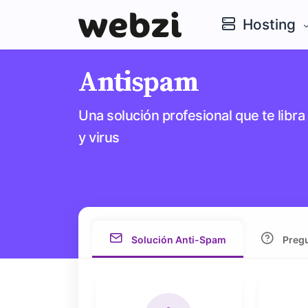
Hosting
Antispam
Una solución profesional que te lib
y virus
Solución Anti-Spam
Pregu